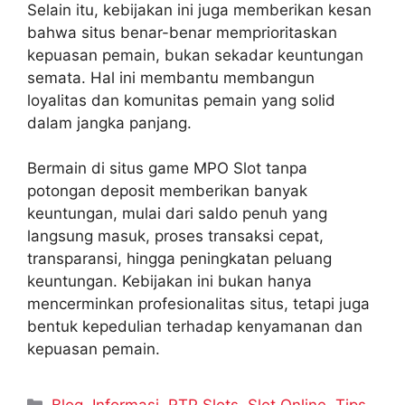
Selain itu, kebijakan ini juga memberikan kesan
bahwa situs benar-benar memprioritaskan
kepuasan pemain, bukan sekadar keuntungan
semata. Hal ini membantu membangun
loyalitas dan komunitas pemain yang solid
dalam jangka panjang.
Bermain di situs game MPO Slot tanpa
potongan deposit memberikan banyak
keuntungan, mulai dari saldo penuh yang
langsung masuk, proses transaksi cepat,
transparansi, hingga peningkatan peluang
keuntungan. Kebijakan ini bukan hanya
mencerminkan profesionalitas situs, tetapi juga
bentuk kepedulian terhadap kenyamanan dan
kepuasan pemain.
Categories