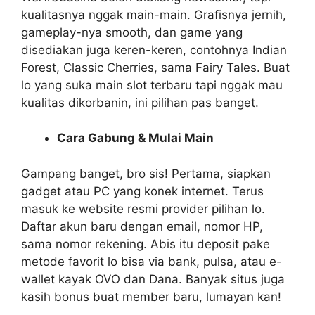
kualitasnya nggak main-main. Grafisnya jernih,
gameplay-nya smooth, dan game yang
disediakan juga keren-keren, contohnya Indian
Forest, Classic Cherries, sama Fairy Tales. Buat
lo yang suka main slot terbaru tapi nggak mau
kualitas dikorbanin, ini pilihan pas banget.
Cara Gabung & Mulai Main
Gampang banget, bro sis! Pertama, siapkan
gadget atau PC yang konek internet. Terus
masuk ke website resmi provider pilihan lo.
Daftar akun baru dengan email, nomor HP,
sama nomor rekening. Abis itu deposit pake
metode favorit lo bisa via bank, pulsa, atau e-
wallet kayak OVO dan Dana. Banyak situs juga
kasih bonus buat member baru, lumayan kan!