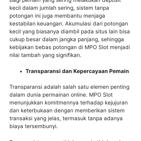
Bagi pemain yang sering melakukan deposit
kecil dalam jumlah sering, sistem tanpa
potongan ini juga membantu menjaga
kestabilan keuangan. Akumulasi dari potongan
kecil yang biasanya diambil pada situs lain bisa
cukup besar dalam jangka panjang, sehingga
kebijakan bebas potongan di MPO Slot menjadi
nilai tambah yang signifikan.
Transparansi dan Kepercayaan Pemain
Transparansi adalah salah satu elemen penting
dalam dunia permainan online. MPO Slot
menunjukkan komitmennya terhadap kejujuran
dan keterbukaan dengan memberikan sistem
transaksi yang jelas, termasuk tanpa adanya
biaya tersembunyi.