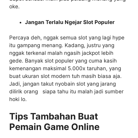
oke.
Jangan Terlalu Ngejar Slot Populer
Percaya deh, nggak semua slot yang lagi hype
itu gampang menang. Kadang, justru yang
nggak terkenal malah ngasih jackpot lebih
gede. Banyak slot populer yang cuma kasih
kemenangan maksimal 5.000x taruhan, yang
buat ukuran slot modern tuh masih biasa aja.
Jadi, jangan takut nyobain slot yang jarang
dilirik orang siapa tahu itu malah jadi sumber
hoki lo.
Tips Tambahan Buat
Pemain Game Online