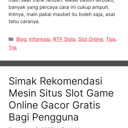
banyak yang percaya cara ini cukup ampuh.
Intinya, main pakai maxbet itu boleh saja, asal
tahu caranya.
Categories
Blog
,
Informasi
,
RTP Slots
,
Slot Online
,
Tips
,
Trik
Simak Rekomendasi
Mesin Situs Slot Game
Online Gacor Gratis
Bagi Pengguna