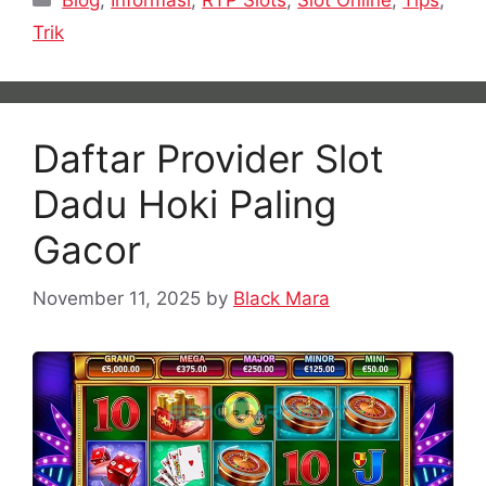
Blog
,
Informasi
,
RTP Slots
,
Slot Online
,
Tips
,
Trik
Daftar Provider Slot
Dadu Hoki Paling
Gacor
November 11, 2025
by
Black Mara