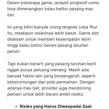
Dalam beberapa game, jackpot progresif cuma
bisa dimenangkan kalau bettor pasang max
bet.
Ini yang bikin banyak orang tergoda coba fitur
itu, meskipun resikonya lebih besar. Game slot
didesain untuk memberi kesempatan lebih
tinggi kalau bettor berani pasang taruhan
penuh.
Tapi bukan berarti yang pasang taruhan kecil
nggak punya peluang menang.
Masih ada
banyak faktor lain yang berpengaruh, seperti
keberuntungan dan pola permainan. Dengan
adanya max bet, provider juga mendorong
pemain untuk lebih berani ambil resiko.
Risiko yang Harus Diwaspadai Saat