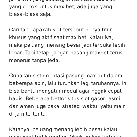
yang cocok untuk max bet, ada juga yang
biasa-biasa saja.
Cari tahu apakah slot tersebut punya fitur
khusus yang aktif saat max bet. Kalau iya,
maka peluang menang besar jadi terbuka lebih
lebar. Tapi tetap, jangan pasang maxbet terus-
menerus tanpa jeda.
Gunakan sistem rotasi pasang max bet dalam
beberapa spin, lalu turunkan lagi taruhannya. Ini
bisa bantu mengatur modal agar nggak cepat
habis. Beberapa bettor situs slot gacor resmi
dan aman juga pakai strategi waktu, yaitu main
di jam tertentu.
Katanya, peluang menang lebih besar kalau
main saat trafik rendah. Meski belum terbukti,