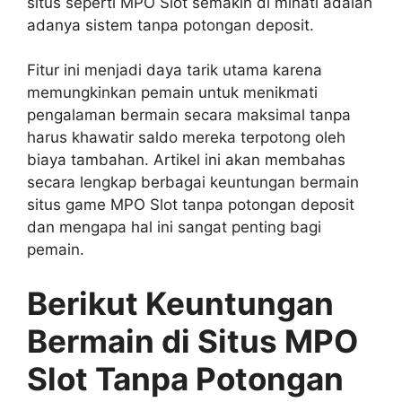
situs seperti MPO Slot semakin di minati adalah
adanya sistem tanpa potongan deposit.
Fitur ini menjadi daya tarik utama karena
memungkinkan pemain untuk menikmati
pengalaman bermain secara maksimal tanpa
harus khawatir saldo mereka terpotong oleh
biaya tambahan. Artikel ini akan membahas
secara lengkap berbagai keuntungan bermain
situs game MPO Slot tanpa potongan deposit
dan mengapa hal ini sangat penting bagi
pemain.
Berikut Keuntungan
Bermain di Situs MPO
Slot Tanpa Potongan