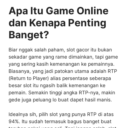
Apa Itu Game Online
dan Kenapa Penting
Banget?
Biar nggak salah paham, slot gacor itu bukan
sekadar game yang rame dimainkan, tapi game
yang sering kasih kemenangan ke pemainnya.
Biasanya, yang jadi patokan utama adalah RTP
(Return to Player) alias persentase seberapa
besar slot itu ngasih balik kemenangan ke
pemain. Semakin tinggi angka RTP-nya, makin
gede juga peluang lo buat dapet hasil manis.
Idealnya sih, pilih slot yang punya RTP di atas
94%. Itu sudah termasuk bagus banget buat