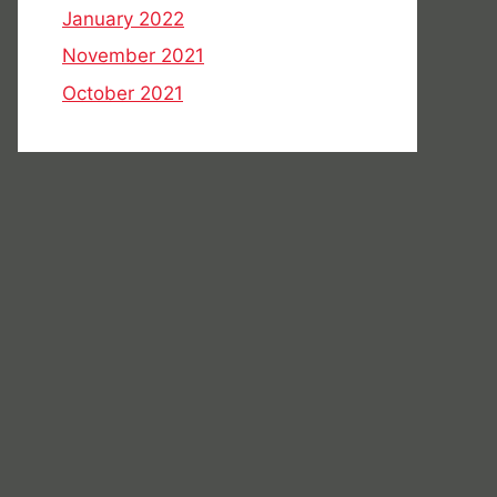
January 2022
November 2021
October 2021