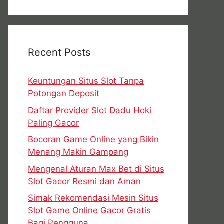
Recent Posts
Keuntungan Situs Slot Tanpa
Potongan Deposit
Daftar Provider Slot Dadu Hoki
Paling Gacor
Bocoran Game Online yang Bikin
Menang Makin Gampang
Mengenal Aturan Max Bet di Situs
Slot Gacor Resmi dan Aman
Simak Rekomendasi Mesin Situs
Slot Game Online Gacor Gratis
Bagi Pengguna