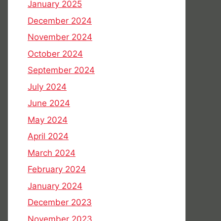
January 2025
December 2024
November 2024
October 2024
September 2024
July 2024
June 2024
May 2024
April 2024
March 2024
February 2024
January 2024
December 2023
November 2023