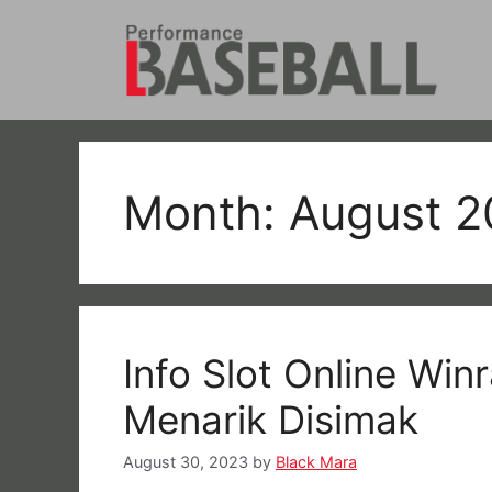
Skip
to
content
Month:
August 2
Info Slot Online Winr
Menarik Disimak
August 30, 2023
by
Black Mara