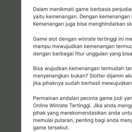
Dalam menikmati game berbasis perjudian, 
yaitu kemenangan. Dengan kemenangan i
Kemenangan juga bisa menghindarkan slo
Game slot dengan winrate tertinggi ini me
mampu mewujudkan kemenangan termudah 
dengan berbagai fitur unggulan yang b
Bisa wujudkan kemenangan termudah tanpa
menyenangkan bukan? Slotter dijamin ak
jika pihaknya sudah berhasil mewujudka
Permainan andalan pecinta game judi yan
Online Winrate Tertinggi. Jika anda mengg
pihak yang merekomendasikan anda untu
memulai putaran, penting bagi anda meng
game tersebut.