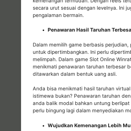
kemenangan termudah. Dengan reels terba
secara urut sesuai dengan levelnya. Ini
pengalaman bermain.
Penawaran Hasil Taruhan Terbesa
Dalam memilih game berbasis perjudian, 
untuk dipertimbangkan. Ini perlu dipert
melimpah. Dalam game
Slot Online Winra
menikmati penawaran taruhan terbesar be
ditawarkan dalam bentuk uang asli.
Anda bisa menikmati hasil taruhan virtua
istimewa bukan? Penawaran taruhan deng
anda balik modal bahkan untung berlipat 
perlu bingung lagi dalam menyediakan mo
Wujudkan Kemenangan Lebih M