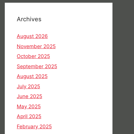
Archives
August 2026
November 2025
October 2025
September 2025
August 2025
July 2025
June 2025
May 2025
April 2025
February 2025