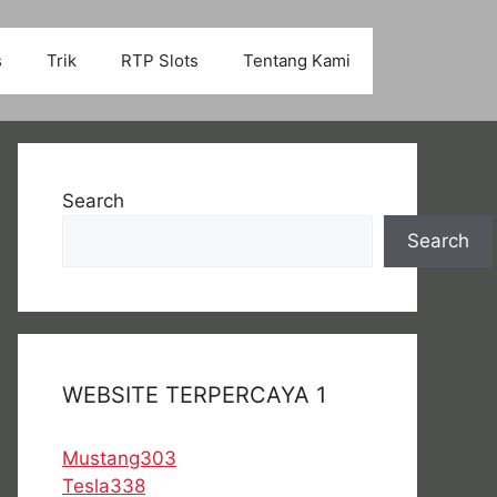
s
Trik
RTP Slots
Tentang Kami
Search
Search
WEBSITE TERPERCAYA 1
Mustang303
Tesla338