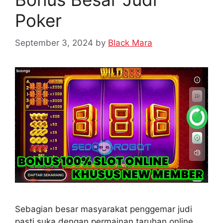
Poker
September 3, 2024
by
Black Mara
Sebagian besar masyarakat penggemar judi
pasti suka dengan permainan taruhan online