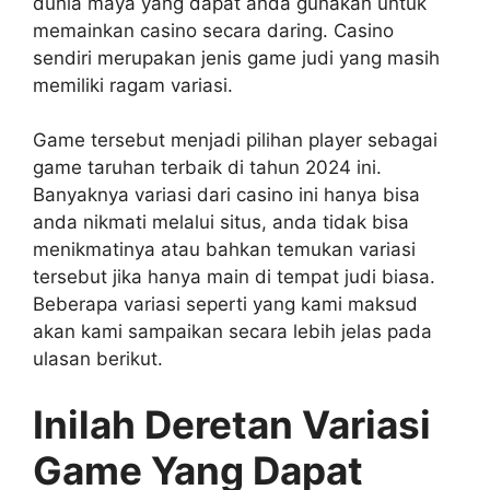
dunia maya yang dapat anda gunakan untuk
memainkan casino secara daring. Casino
sendiri merupakan jenis game judi yang masih
memiliki ragam variasi.
Game tersebut menjadi pilihan player sebagai
game taruhan terbaik di tahun 2024 ini.
Banyaknya variasi dari casino ini hanya bisa
anda nikmati melalui situs, anda tidak bisa
menikmatinya atau bahkan temukan variasi
tersebut jika hanya main di tempat judi biasa.
Beberapa variasi seperti yang kami maksud
akan kami sampaikan secara lebih jelas pada
ulasan berikut.
Inilah Deretan Variasi
Game Yang Dapat