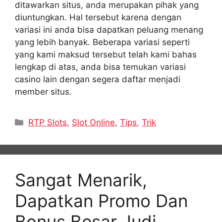
ditawarkan situs, anda merupakan pihak yang
diuntungkan. Hal tersebut karena dengan
variasi ini anda bisa dapatkan peluang menang
yang lebih banyak. Beberapa variasi seperti
yang kami maksud tersebut telah kami bahas
lengkap di atas, anda bisa temukan variasi
casino lain dengan segera daftar menjadi
member situs.
Categories
RTP Slots
,
Slot Online
,
Tips
,
Trik
Sangat Menarik,
Dapatkan Promo Dan
Bonus Besar Judi