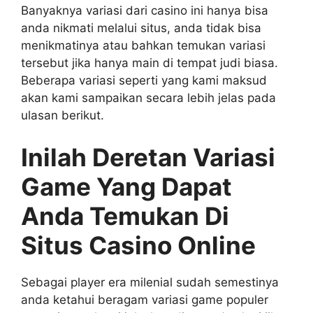
Banyaknya variasi dari casino ini hanya bisa
anda nikmati melalui situs, anda tidak bisa
menikmatinya atau bahkan temukan variasi
tersebut jika hanya main di tempat judi biasa.
Beberapa variasi seperti yang kami maksud
akan kami sampaikan secara lebih jelas pada
ulasan berikut.
Inilah Deretan Variasi
Game Yang Dapat
Anda Temukan Di
Situs Casino Online
Sebagai player era milenial sudah semestinya
anda ketahui beragam variasi game populer