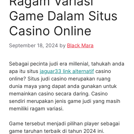
Ragam Variasi
Game Dalam Situs
Casino Online
September 18, 2024
by
Black Mara
Sebagai pecinta judi era millenial, tahukah anda
apa itu situs
jaguar33 link alternatif
casino
online? Situs judi casino merupakan ruang
dunia maya yang dapat anda gunakan untuk
memainkan casino secara daring. Casino
sendiri merupakan jenis game judi yang masih
memiliki ragam variasi.
Game tersebut menjadi pilihan player sebagai
game taruhan terbaik di tahun 2024 ini.