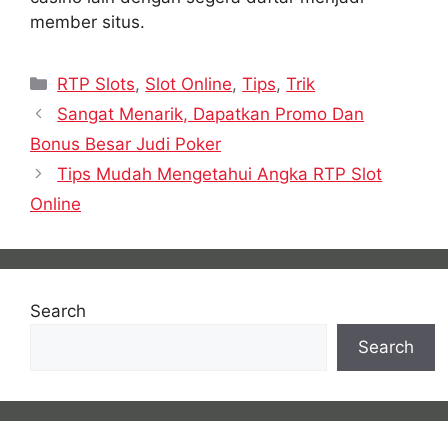
member situs.
Categories
RTP Slots
,
Slot Online
,
Tips
,
Trik
Sangat Menarik, Dapatkan Promo Dan
Bonus Besar Judi Poker
Tips Mudah Mengetahui Angka RTP Slot
Online
Search
Search