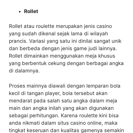
Rollet
Rollet atau roulette merupakan jenis casino
yang sudah dikenal sejak lama di wilayah
prancis. Variasi yang satu ini dinilai sangat unik
dan berbeda dengan jenis game judi lainnya.
Rollet dimainkan menggunakan meja khusus
yang berbentuk cekung dengan berbagai angka
di dalamnya.
Proses mainnya diawali dengan lemparan bola
kecil di tangan player, bola tersebut akan
mendarat pada salah satu angka dalam meja
main dan angka inilah yang akan digunakan
sebagai perhitungan. Karena roulette kini bisa
anda nikmati dalam situs casino online, maka
tingkat keseruan dan kualitas gamenya semakin