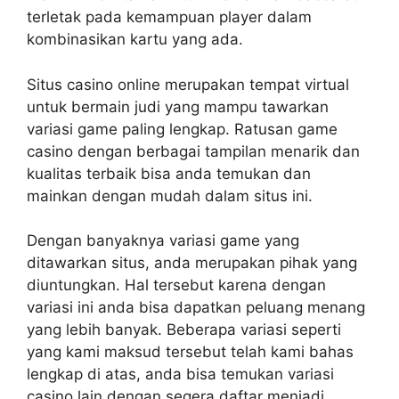
terletak pada kemampuan player dalam
kombinasikan kartu yang ada.
Situs casino online merupakan tempat virtual
untuk bermain judi yang mampu tawarkan
variasi game paling lengkap. Ratusan game
casino dengan berbagai tampilan menarik dan
kualitas terbaik bisa anda temukan dan
mainkan dengan mudah dalam situs ini.
Dengan banyaknya variasi game yang
ditawarkan situs, anda merupakan pihak yang
diuntungkan. Hal tersebut karena dengan
variasi ini anda bisa dapatkan peluang menang
yang lebih banyak. Beberapa variasi seperti
yang kami maksud tersebut telah kami bahas
lengkap di atas, anda bisa temukan variasi
casino lain dengan segera daftar menjadi