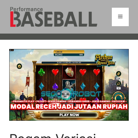
Skip
to
Menu
content