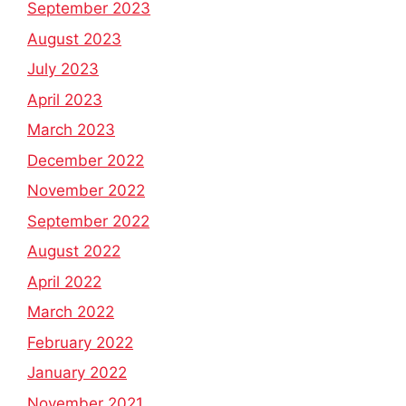
September 2023
August 2023
July 2023
April 2023
March 2023
December 2022
November 2022
September 2022
August 2022
April 2022
March 2022
February 2022
January 2022
November 2021