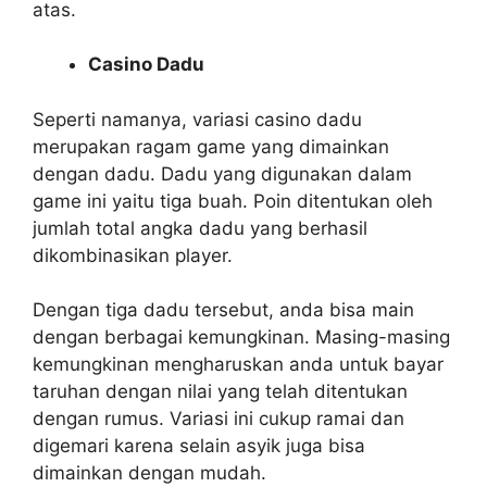
atas.
Casino Dadu
Seperti namanya, variasi casino dadu
merupakan ragam game yang dimainkan
dengan dadu. Dadu yang digunakan dalam
game ini yaitu tiga buah. Poin ditentukan oleh
jumlah total angka dadu yang berhasil
dikombinasikan player.
Dengan tiga dadu tersebut, anda bisa main
dengan berbagai kemungkinan. Masing-masing
kemungkinan mengharuskan anda untuk bayar
taruhan dengan nilai yang telah ditentukan
dengan rumus. Variasi ini cukup ramai dan
digemari karena selain asyik juga bisa
dimainkan dengan mudah.