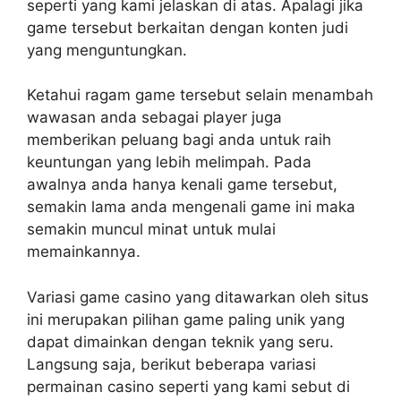
seperti yang kami jelaskan di atas. Apalagi jika
game tersebut berkaitan dengan konten judi
yang menguntungkan.
Ketahui ragam game tersebut selain menambah
wawasan anda sebagai player juga
memberikan peluang bagi anda untuk raih
keuntungan yang lebih melimpah. Pada
awalnya anda hanya kenali game tersebut,
semakin lama anda mengenali game ini maka
semakin muncul minat untuk mulai
memainkannya.
Variasi game casino yang ditawarkan oleh situs
ini merupakan pilihan game paling unik yang
dapat dimainkan dengan teknik yang seru.
Langsung saja, berikut beberapa variasi
permainan casino seperti yang kami sebut di