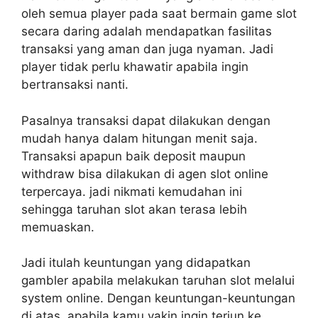
oleh semua player pada saat bermain game slot
secara daring adalah mendapatkan fasilitas
transaksi yang aman dan juga nyaman. Jadi
player tidak perlu khawatir apabila ingin
bertransaksi nanti.
Pasalnya transaksi dapat dilakukan dengan
mudah hanya dalam hitungan menit saja.
Transaksi apapun baik deposit maupun
withdraw bisa dilakukan di agen slot online
terpercaya. jadi nikmati kemudahan ini
sehingga taruhan slot akan terasa lebih
memuaskan.
Jadi itulah keuntungan yang didapatkan
gambler apabila melakukan taruhan slot melalui
system online. Dengan keuntungan-keuntungan
di atas, apabila kamu yakin ingin terjun ke