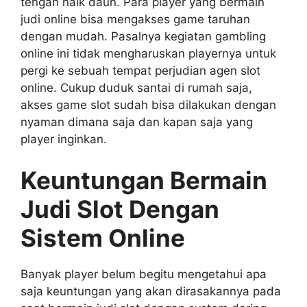
tengah naik daun. Para player yang bermain
judi online bisa mengakses game taruhan
dengan mudah. Pasalnya kegiatan gambling
online ini tidak mengharuskan playernya untuk
pergi ke sebuah tempat perjudian
agen slot
online
. Cukup duduk santai di rumah saja,
akses game slot sudah bisa dilakukan dengan
nyaman dimana saja dan kapan saja yang
player inginkan.
Keuntungan Bermain
Judi Slot Dengan
Sistem Online
Banyak player belum begitu mengetahui apa
saja keuntungan yang akan dirasakannya pada