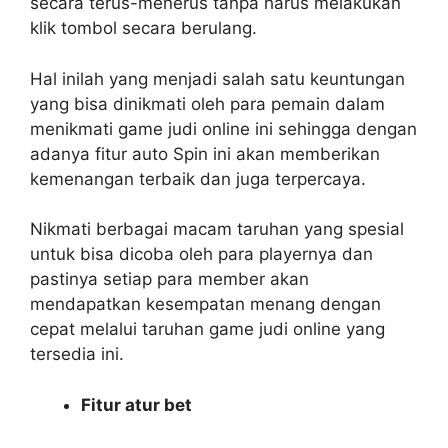
secara terus-menerus tanpa harus melakukan
klik tombol secara berulang.
Hal inilah yang menjadi salah satu keuntungan
yang bisa dinikmati oleh para pemain dalam
menikmati game judi online ini sehingga dengan
adanya fitur auto Spin ini akan memberikan
kemenangan terbaik dan juga terpercaya.
Nikmati berbagai macam taruhan yang spesial
untuk bisa dicoba oleh para playernya dan
pastinya setiap para member akan
mendapatkan kesempatan menang dengan
cepat melalui taruhan game judi online yang
tersedia ini.
Fitur atur bet