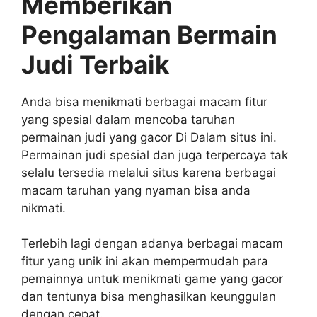
Memberikan
Pengalaman Bermain
Judi Terbaik
Anda bisa menikmati berbagai macam fitur
yang spesial dalam mencoba taruhan
permainan judi yang gacor Di Dalam situs ini.
Permainan judi spesial dan juga terpercaya tak
selalu tersedia melalui situs karena berbagai
macam taruhan yang nyaman bisa anda
nikmati.
Terlebih lagi dengan adanya berbagai macam
fitur yang unik ini akan mempermudah para
pemainnya untuk menikmati game yang gacor
dan tentunya bisa menghasilkan keunggulan
dengan cepat.