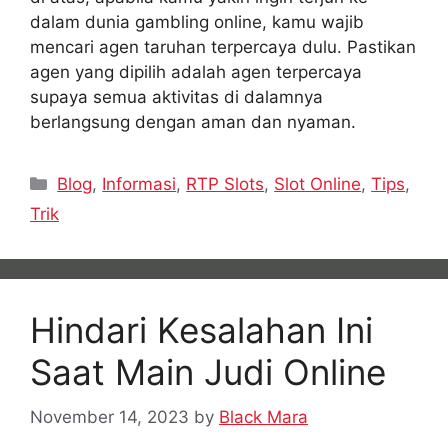
dalam dunia gambling online, kamu wajib
mencari agen taruhan terpercaya dulu. Pastikan
agen yang dipilih adalah agen terpercaya
supaya semua aktivitas di dalamnya
berlangsung dengan aman dan nyaman.
Categories
Blog
,
Informasi
,
RTP Slots
,
Slot Online
,
Tips
,
Trik
Hindari Kesalahan Ini
Saat Main Judi Online
November 14, 2023
by
Black Mara