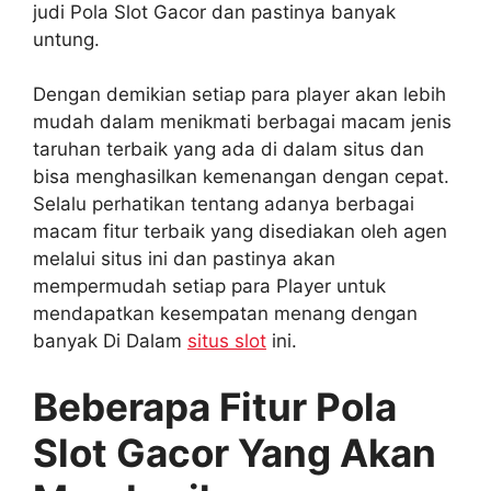
judi Pola Slot Gacor dan pastinya banyak
untung.
Dengan demikian setiap para player akan lebih
mudah dalam menikmati berbagai macam jenis
taruhan terbaik yang ada di dalam situs dan
bisa menghasilkan kemenangan dengan cepat.
Selalu perhatikan tentang adanya berbagai
macam fitur terbaik yang disediakan oleh agen
melalui situs ini dan pastinya akan
mempermudah setiap para Player untuk
mendapatkan kesempatan menang dengan
banyak Di Dalam
situs slot
ini.
Beberapa Fitur Pola
Slot Gacor Yang Akan