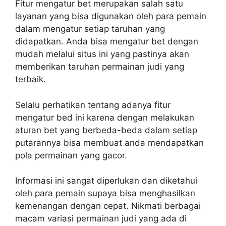
Fitur mengatur bet merupakan salah satu
layanan yang bisa digunakan oleh para pemain
dalam mengatur setiap taruhan yang
didapatkan. Anda bisa mengatur bet dengan
mudah melalui situs ini yang pastinya akan
memberikan taruhan permainan judi yang
terbaik.
Selalu perhatikan tentang adanya fitur
mengatur bed ini karena dengan melakukan
aturan bet yang berbeda-beda dalam setiap
putarannya bisa membuat anda mendapatkan
pola permainan yang gacor.
Informasi ini sangat diperlukan dan diketahui
oleh para pemain supaya bisa menghasilkan
kemenangan dengan cepat. Nikmati berbagai
macam variasi permainan judi yang ada di