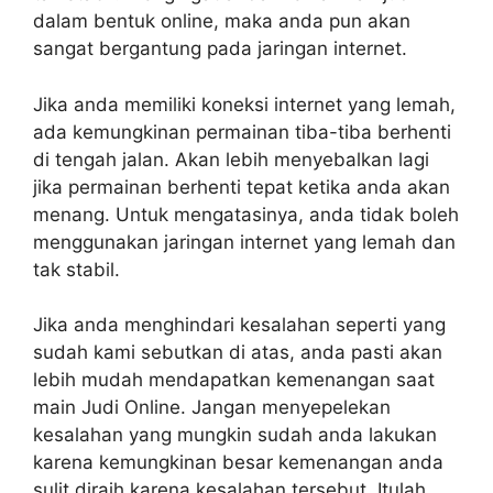
dalam bentuk online, maka anda pun akan
sangat bergantung pada jaringan internet.
Jika anda memiliki koneksi internet yang lemah,
ada kemungkinan permainan tiba-tiba berhenti
di tengah jalan. Akan lebih menyebalkan lagi
jika permainan berhenti tepat ketika anda akan
menang. Untuk mengatasinya, anda tidak boleh
menggunakan jaringan internet yang lemah dan
tak stabil.
Jika anda menghindari kesalahan seperti yang
sudah kami sebutkan di atas, anda pasti akan
lebih mudah mendapatkan kemenangan saat
main Judi Online. Jangan menyepelekan
kesalahan yang mungkin sudah anda lakukan
karena kemungkinan besar kemenangan anda
sulit diraih karena kesalahan tersebut. Itulah