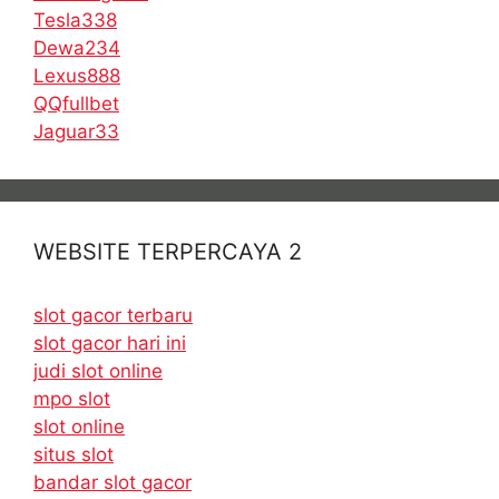
Tesla338
Dewa234
Lexus888
QQfullbet
Jaguar33
WEBSITE TERPERCAYA 2
slot gacor terbaru
slot gacor hari ini
judi slot online
mpo slot
slot online
situs slot
bandar slot gacor