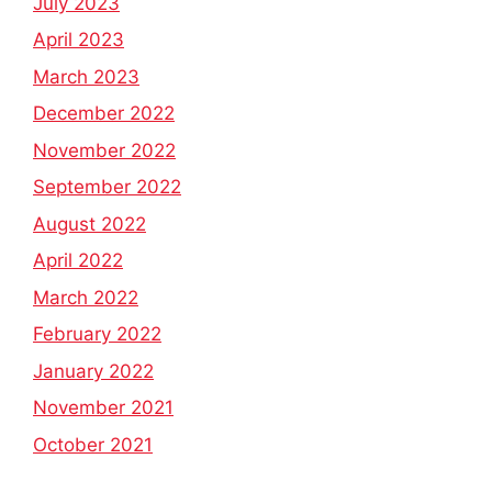
July 2023
April 2023
March 2023
December 2022
November 2022
September 2022
August 2022
April 2022
March 2022
February 2022
January 2022
November 2021
October 2021