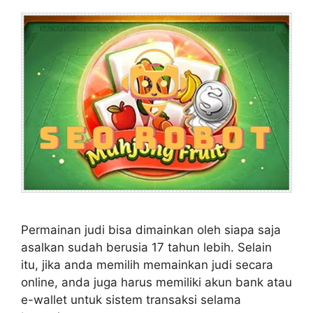
Permainan judi bisa dimainkan oleh siapa saja
asalkan sudah berusia 17 tahun lebih. Selain
itu, jika anda memilih memainkan judi secara
online, anda juga harus memiliki akun bank atau
e-wallet untuk sistem transaksi selama