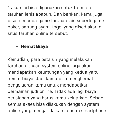
1 akun ini bisa digunakan untuk bermain
taruhan jenis apapun. Dan bahkan, kamu juga
bisa mencoba game taruhan lain seperti game
poker, sabung ayam, togel yang disediakan di
situs taruhan online tersebut.
Hemat Biaya
Kemudian, para petaruh yang melakukan
taruhan dengan system online juga akan
mendapatkan keuntungan yang kedua yaitu
hemat biaya. Jadi kamu bisa menghemat
pengeluaran kamu untuk mendapatkan
permainan judi online. Tidak ada lagi biaya
perjalanan yang harus kamu keluarkan. Sebab
semua akses bisa dilakukan dengan system
online yang mengandalkan sebuah smartphone