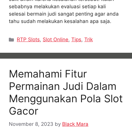
sebabnya melakukan evaluasi setiap kali
selesai bermain judi sangat penting agar anda
tahu sudah melakukan kesalahan apa saja.
Categories
RTP Slots
,
Slot Online
,
Tips
,
Trik
Memahami Fitur
Permainan Judi Dalam
Menggunakan Pola Slot
Gacor
November 8, 2023
by
Black Mara