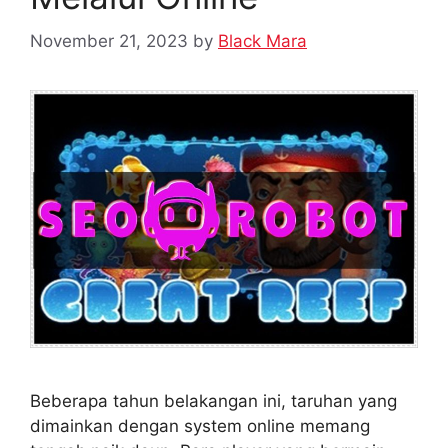
November 21, 2023
by
Black Mara
Beberapa tahun belakangan ini, taruhan yang
dimainkan dengan system online memang