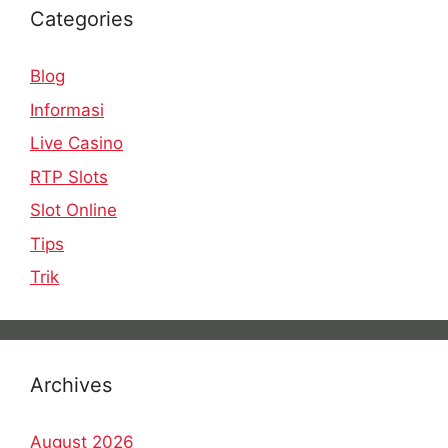
Categories
Blog
Informasi
Live Casino
RTP Slots
Slot Online
Tips
Trik
Archives
August 2026