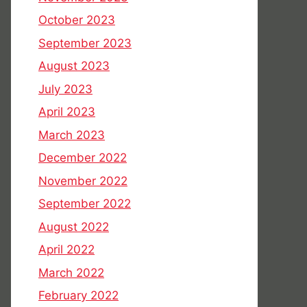
October 2023
September 2023
August 2023
July 2023
April 2023
March 2023
December 2022
November 2022
September 2022
August 2022
April 2022
March 2022
February 2022