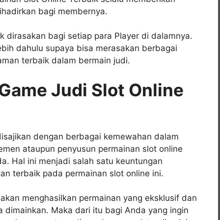
ihadirkan bagi membernya.
 dirasakan bagi setiap para Player di dalamnya.
ebih dahulu supaya bisa merasakan berbagai
an terbaik dalam bermain judi.
ame Judi Slot Online
n disajikan dengan berbagai kemewahan dalam
elemen ataupun penyusun permainan slot online
da. Hal ini menjadi salah satu keuntungan
n terbaik pada permainan slot online ini.
akan menghasilkan permainan yang eksklusif dan
dimainkan. Maka dari itu bagi Anda yang ingin