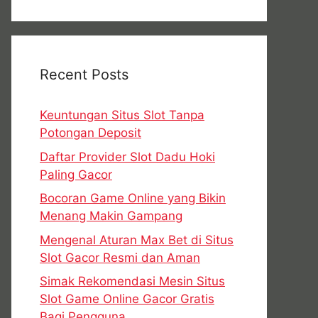
Recent Posts
Keuntungan Situs Slot Tanpa
Potongan Deposit
Daftar Provider Slot Dadu Hoki
Paling Gacor
Bocoran Game Online yang Bikin
Menang Makin Gampang
Mengenal Aturan Max Bet di Situs
Slot Gacor Resmi dan Aman
Simak Rekomendasi Mesin Situs
Slot Game Online Gacor Gratis
Bagi Pengguna