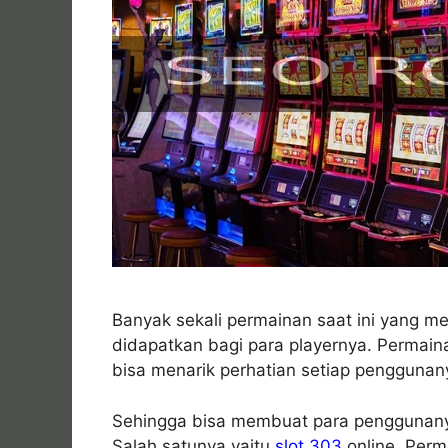
Banyak sekali permainan saat ini yang 
didapatkan bagi para playernya. Permaina
bisa menarik perhatian setiap penggunan
Sehingga bisa membuat para penggunany
Salah satunya yaitu
slot 303
online.
Perma