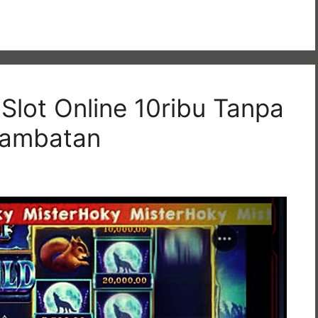
lot Online 10ribu Tanpa
Hambatan