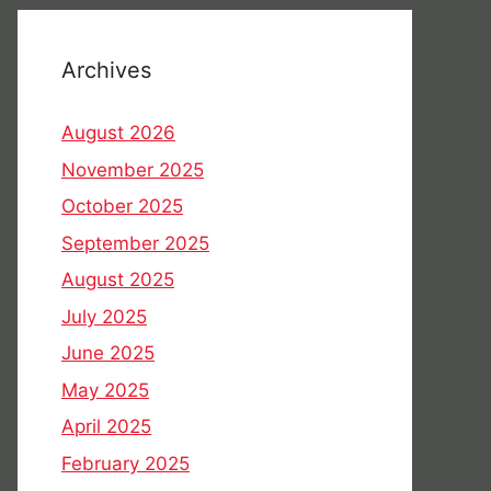
Archives
August 2026
November 2025
October 2025
September 2025
August 2025
July 2025
June 2025
May 2025
April 2025
February 2025