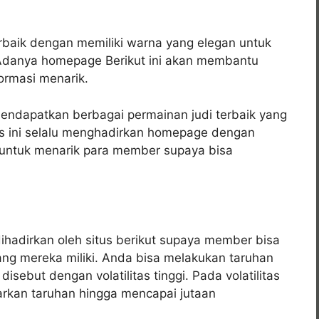
rbaik dengan memiliki warna yang elegan untuk
 Adanya homepage Berikut ini akan membantu
ormasi menarik.
ndapatkan berbagai permainan judi terbaik yang
tus ini selalu menghadirkan homepage dengan
 untuk menarik para member supaya bisa
hadirkan oleh situs berikut supaya member bisa
ang mereka miliki. Anda bisa melakukan taruhan
 disebut dengan volatilitas tinggi. Pada volatilitas
arkan taruhan hingga mencapai jutaan