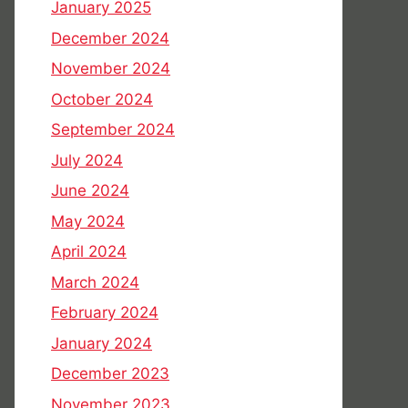
January 2025
December 2024
November 2024
October 2024
September 2024
July 2024
June 2024
May 2024
April 2024
March 2024
February 2024
January 2024
December 2023
November 2023