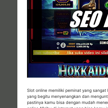
Slot online memiliki peminat yang sangat
yang begitu menyenangkan dan menguntun
pastinya kamu bisa dengan mudah menemu