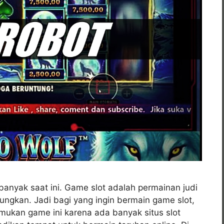
 banyak saat ini. Game slot adalah permainan judi
gkan. Jadi bagi yang ingin bermain game slot,
kan game ini karena ada banyak situs slot