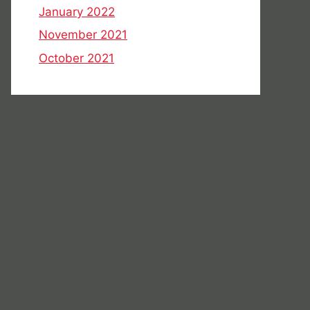
January 2022
November 2021
October 2021