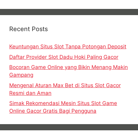
Recent Posts
Keuntungan Situs Slot Tanpa Potongan Deposit
Daftar Provider Slot Dadu Hoki Paling Gacor
Bocoran Game Online yang Bikin Menang Makin
Gampang
Mengenal Aturan Max Bet di Situs Slot Gacor
Resmi dan Aman
Simak Rekomendasi Mesin Situs Slot Game
Online Gacor Gratis Bagi Pengguna