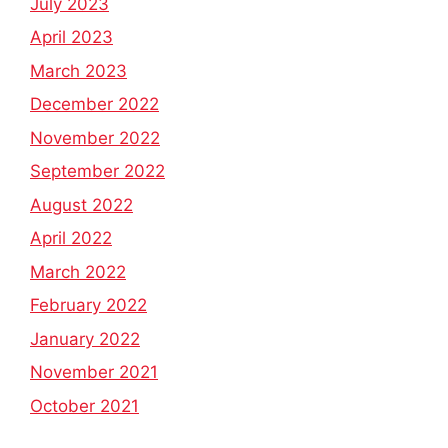
July 2023
April 2023
March 2023
December 2022
November 2022
September 2022
August 2022
April 2022
March 2022
February 2022
January 2022
November 2021
October 2021