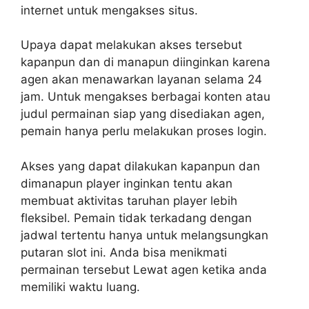
internet untuk mengakses situs.
Upaya dapat melakukan akses tersebut
kapanpun dan di manapun diinginkan karena
agen akan menawarkan layanan selama 24
jam. Untuk mengakses berbagai konten atau
judul permainan siap yang disediakan agen,
pemain hanya perlu melakukan proses login.
Akses yang dapat dilakukan kapanpun dan
dimanapun player inginkan tentu akan
membuat aktivitas taruhan player lebih
fleksibel. Pemain tidak terkadang dengan
jadwal tertentu hanya untuk melangsungkan
putaran slot ini. Anda bisa menikmati
permainan tersebut Lewat agen ketika anda
memiliki waktu luang.