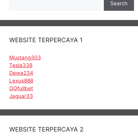
Search
WEBSITE TERPERCAYA 1
Mustang303
Tesla338
Dewa234
Lexus888
QQfullbet
Jaguar33
WEBSITE TERPERCAYA 2