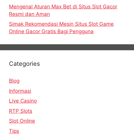
Mengenal Aturan Max Bet di Situs Slot Gacor
Resmi dan Aman
Simak Rekomendasi Mesin Situs Slot Game
Online Gacor Gratis Bagi Pengguna
Categories
Blog
Informasi
Live Casino
RTP Slots
Slot Online
Tips