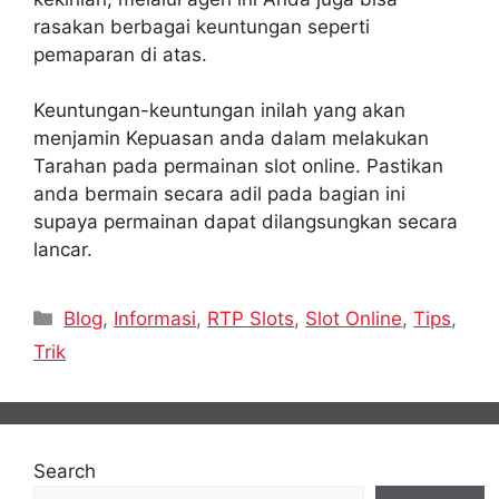
rasakan berbagai keuntungan seperti
pemaparan di atas.
Keuntungan-keuntungan inilah yang akan
menjamin Kepuasan anda dalam melakukan
Tarahan pada permainan slot online. Pastikan
anda bermain secara adil pada bagian ini
supaya permainan dapat dilangsungkan secara
lancar.
Categories
Blog
,
Informasi
,
RTP Slots
,
Slot Online
,
Tips
,
Trik
Search