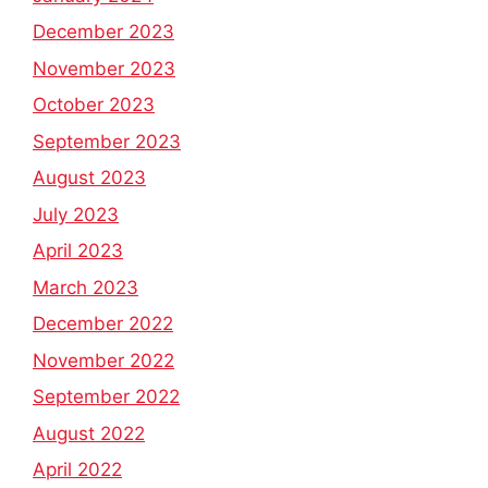
December 2023
November 2023
October 2023
September 2023
August 2023
July 2023
April 2023
March 2023
December 2022
November 2022
September 2022
August 2022
April 2022