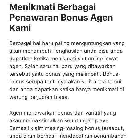
Menikmati Berbagai
Penawaran Bonus Agen
Kami
Berbagai hal baru paling menguntungkan yang
akan menambah Penghasilan anda bisa anda
dapatkan ketika menikmati slot online lewat
agen. Salah satu hal baru yang ditawarkan
tersebut yaitu bonus yang melimpah. Bonus-
bonus serupa tentunya akan sulit anda temui
dan anda dapatkan ketika hanya menikmati di
warung perjudian biasa.
Agen menawarkan bonus dan variatif yang
akan memaksimalkan keuntungan player.
Berhasil klaim masing-masing bonus tersebut,
anda akan berhasil mendapatkan penambahan