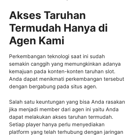
Akses Taruhan
Termudah Hanya di
Agen Kami
Perkembangan teknologi saat ini sudah
semakin canggih yang memungkinkan adanya
kemajuan pada konten-konten taruhan slot.
Anda dapat menikmati perkembangan tersebut
dengan bergabung pada situs agen.
Salah satu keuntungan yang bisa Anda rasakan
jika menjadi member dari agen ini yaitu Anda
dapat melakukan akses taruhan termudah.
Setiap player hanya perlu menyediakan
platform yang telah terhubung dengan jaringan