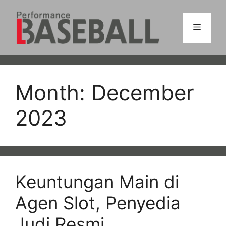
Skip
to
Menu
content
Month:
December
2023
Keuntungan Main di
Agen Slot, Penyedia
Judi Resmi