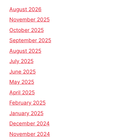
August 2026
November 2025
October 2025
September 2025
August 2025
July 2025
June 2025
May 2025
April 2025
February 2025
January 2025
December 2024
November 2024