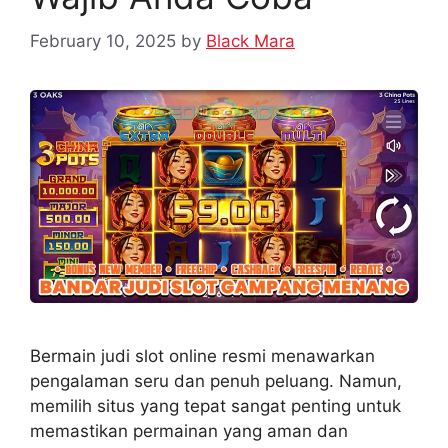
February 10, 2025
by
Black Mara
Bermain judi slot online resmi menawarkan
pengalaman seru dan penuh peluang. Namun,
memilih situs yang tepat sangat penting untuk
memastikan permainan yang aman dan