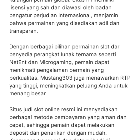
lisensi yang sah dan diawasi oleh badan
pengatur perjudian internasional, menjamin
bahwa permainan yang disediakan adil dan
transparan.
Dengan berbagai pilihan permainan slot dari
penyedia perangkat lunak ternama seperti
NetEnt dan Microgaming, pemain dapat
menikmati pengalaman bermain yang
berkualitas. Mustang303 juga menawarkan RTP
yang tinggi, meningkatkan peluang Anda untuk
menang besar.
Situs judi slot online resmi ini menyediakan
berbagai metode pembayaran yang aman dan
cepat, sehingga pemain dapat melakukan
deposit dan penarikan dengan mudah.