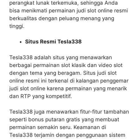
perangkat lunak terkemuka, sehingga Anda
bisa menikmati permainan judi slot online resmi
berkualitas dengan peluang menang yang
tinggi.
Situs Resmi Tesla338
Tesla338 adalah situs yang menawarkan
berbagai permainan slot klasik dan video slot
dengan tema yang beragam. Situs judi slot
online resmi ini terkenal di kalangan penggemar
judi slot online karena permainan yang menarik
dan RTP yang kompetitif.
Tesla338 juga menawarkan fitur-fitur tambahan
seperti bonus putaran gratis yang membuat
permainan semakin seru. Keamanan di
Tesla338 terjamin dengan penggunaan sistem