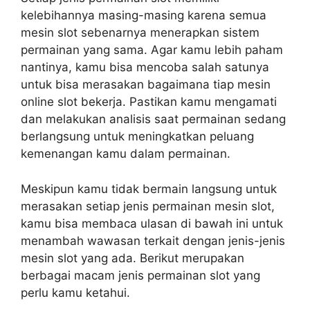
kelebihannya masing-masing karena semua
mesin slot sebenarnya menerapkan sistem
permainan yang sama. Agar kamu lebih paham
nantinya, kamu bisa mencoba salah satunya
untuk bisa merasakan bagaimana tiap mesin
online slot bekerja. Pastikan kamu mengamati
dan melakukan analisis saat permainan sedang
berlangsung untuk meningkatkan peluang
kemenangan kamu dalam permainan.
Meskipun kamu tidak bermain langsung untuk
merasakan setiap jenis permainan mesin slot,
kamu bisa membaca ulasan di bawah ini untuk
menambah wawasan terkait dengan jenis-jenis
mesin slot yang ada. Berikut merupakan
berbagai macam jenis permainan slot yang
perlu kamu ketahui.