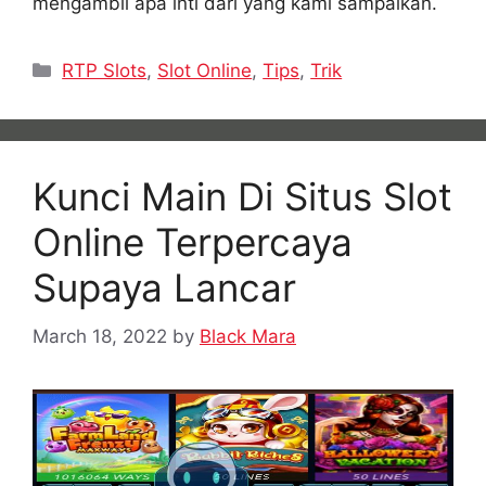
mengambil apa inti dari yang kami sampaikan.
Categories
RTP Slots
,
Slot Online
,
Tips
,
Trik
Kunci Main Di Situs Slot
Online Terpercaya
Supaya Lancar
March 18, 2022
by
Black Mara