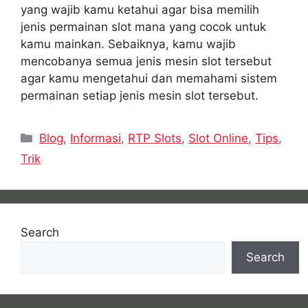
yang wajib kamu ketahui agar bisa memilih
jenis permainan slot mana yang cocok untuk
kamu mainkan. Sebaiknya, kamu wajib
mencobanya semua jenis mesin slot tersebut
agar kamu mengetahui dan memahami sistem
permainan setiap jenis mesin slot tersebut.
Categories
Blog
,
Informasi
,
RTP Slots
,
Slot Online
,
Tips
,
Trik
Search
Search