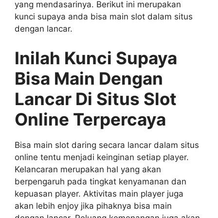
yang mendasarinya. Berikut ini merupakan
kunci supaya anda bisa main slot dalam situs
dengan lancar.
Inilah Kunci Supaya
Bisa Main Dengan
Lancar Di Situs Slot
Online Terpercaya
Bisa main slot daring secara lancar dalam situs
online tentu menjadi keinginan setiap player.
Kelancaran merupakan hal yang akan
berpengaruh pada tingkat kenyamanan dan
kepuasan player. Aktivitas main player juga
akan lebih enjoy jika pihaknya bisa main
dengan lancar. Peluang kemenangan juga akan