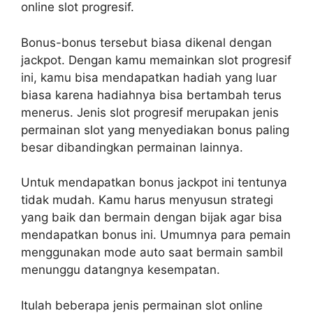
online slot progresif.
Bonus-bonus tersebut biasa dikenal dengan
jackpot. Dengan kamu memainkan slot progresif
ini, kamu bisa mendapatkan hadiah yang luar
biasa karena hadiahnya bisa bertambah terus
menerus. Jenis slot progresif merupakan jenis
permainan slot yang menyediakan bonus paling
besar dibandingkan permainan lainnya.
Untuk mendapatkan bonus jackpot ini tentunya
tidak mudah. Kamu harus menyusun strategi
yang baik dan bermain dengan bijak agar bisa
mendapatkan bonus ini. Umumnya para pemain
menggunakan mode auto saat bermain sambil
menunggu datangnya kesempatan.
Itulah beberapa jenis permainan slot online