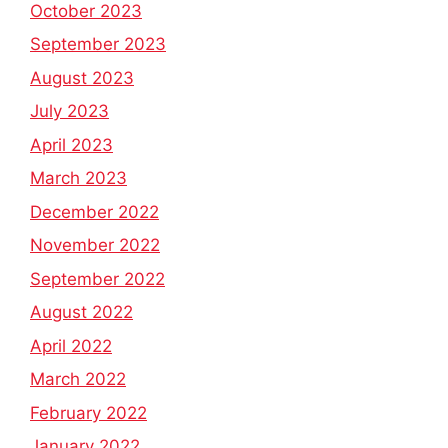
October 2023
September 2023
August 2023
July 2023
April 2023
March 2023
December 2022
November 2022
September 2022
August 2022
April 2022
March 2022
February 2022
January 2022