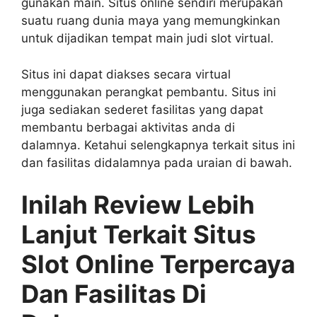
gunakan main. Situs online sendiri merupakan
suatu ruang dunia maya yang memungkinkan
untuk dijadikan tempat main judi slot virtual.
Situs ini dapat diakses secara virtual
menggunakan perangkat pembantu. Situs ini
juga sediakan sederet fasilitas yang dapat
membantu berbagai aktivitas anda di
dalamnya. Ketahui selengkapnya terkait situs ini
dan fasilitas didalamnya pada uraian di bawah.
Inilah Review Lebih
Lanjut Terkait Situs
Slot Online Terpercaya
Dan Fasilitas Di