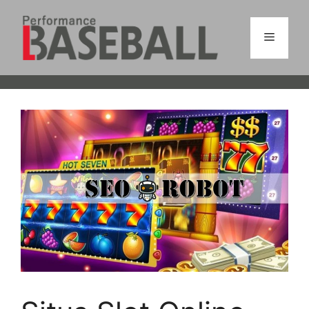
Skip
to
Menu
content