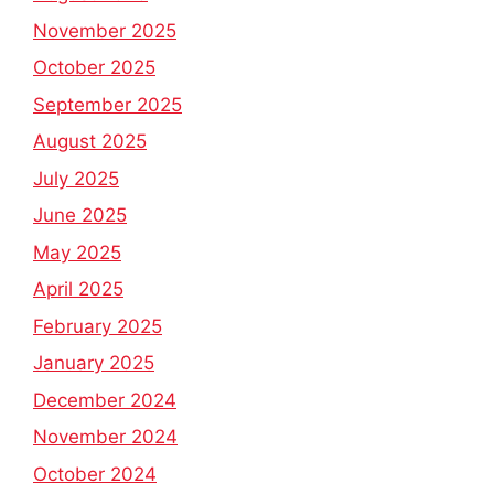
November 2025
October 2025
September 2025
August 2025
July 2025
June 2025
May 2025
April 2025
February 2025
January 2025
December 2024
November 2024
October 2024