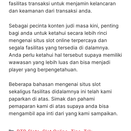
fasilitas transaksi untuk menjamin kelancaran
dan keamanan dari transaksi anda.
Sebagai pecinta konten judi masa kini, penting
bagi anda untuk ketahui secara lebih rinci
mengenai situs slot online terpercaya dan
segala fasilitas yang tersedia di dalamnya.
Anda perlu ketahui hal tersebut supaya memiliki
wawasan yang lebih luas dan bisa menjadi
player yang berpengetahuan.
Beberapa bahasan mengenai situs slot
sekaligus fasilitas didalamnya ini telah kami
paparkan di atas. Simak dan pahami
pemaparan kami di atas supaya anda bisa
mengambil apa inti dari yang kami sampaikan.
Categories