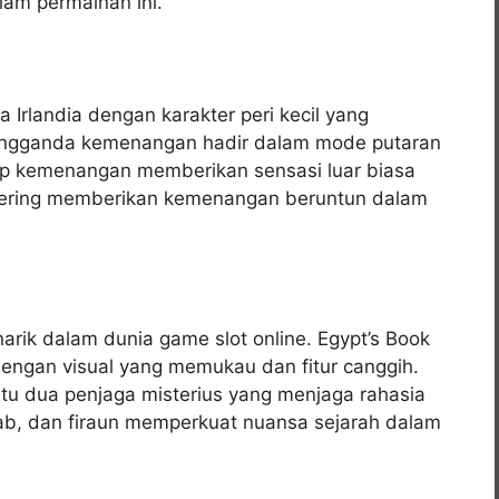
lam permainan ini.
Irlandia dengan karakter peri kecil yang
engganda kemenangan hadir dalam mode putaran
ap kemenangan memberikan sensasi luar biasa
i sering memberikan kemenangan beruntun dalam
rik dalam dunia game slot online. Egypt’s Book
dengan visual yang memukau dan fitur canggih.
itu dua penjaga misterius yang menjaga rahasia
itab, dan firaun memperkuat nuansa sejarah dalam