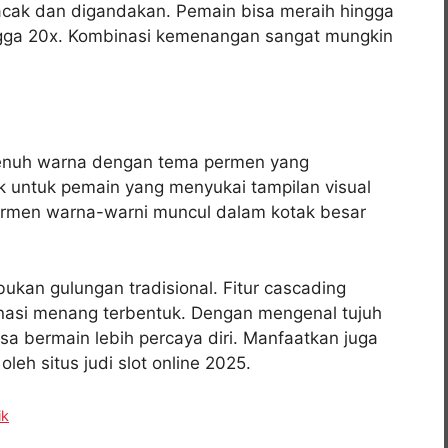
acak dan digandakan. Pemain bisa meraih hingga
ngga 20x. Kombinasi kemenangan sangat mungkin
enuh warna dengan tema permen yang
k untuk pemain yang menyukai tampilan visual
permen warna-warni muncul dalam kotak besar
ukan gulungan tradisional. Fitur cascading
inasi menang terbentuk. Dengan mengenal tujuh
isa bermain lebih percaya diri. Manfaatkan juga
leh situs judi slot online 2025.
ik