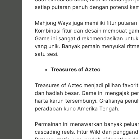
setiap putaran penuh dengan potensi ke
Mahjong Ways juga memiliki fitur putara
Kombinasi fitur dan desain membuat game 
Game ini sangat direkomendasikan untu
yang unik. Banyak pemain menyukai ritm
satu sesi.
Treasures of Aztec
Treasures of Aztec menjadi pilihan favor
dan hadiah besar. Game ini mengajak pe
harta karun tersembunyi. Grafisnya penuh
peradaban kuno Amerika Tengah.
Permainan ini menawarkan banyak peluan
cascading reels. Fitur Wild dan penggan