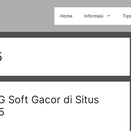
Home
Informasi
Tip
5
G Soft Gacor di Situs
5