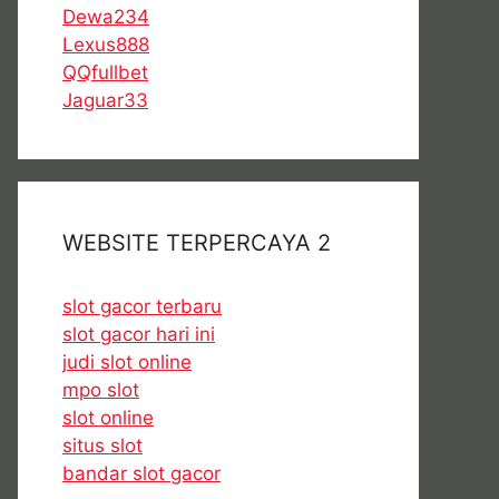
Dewa234
Lexus888
QQfullbet
Jaguar33
WEBSITE TERPERCAYA 2
slot gacor terbaru
slot gacor hari ini
judi slot online
mpo slot
slot online
situs slot
bandar slot gacor