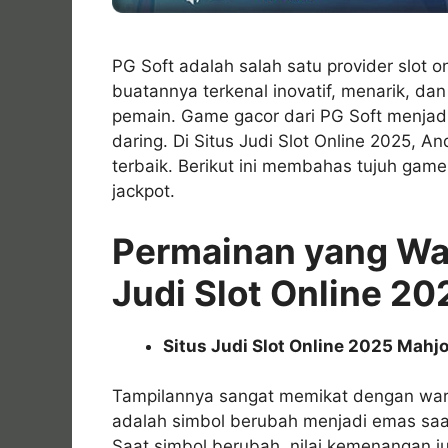
PG Soft adalah salah satu provider slot o
buatannya terkenal inovatif, menarik, d
pemain. Game gacor dari PG Soft menjadi 
daring. Di Situs Judi Slot Online 2025, 
terbaik. Berikut ini membahas tujuh game
jackpot.
Permainan yang Waj
Judi Slot Online 20
Situs Judi Slot Online 2025 Mah
Tampilannya sangat memikat dengan warn
adalah simbol berubah menjadi emas saa
Saat simbol berubah, nilai kemenangan ju