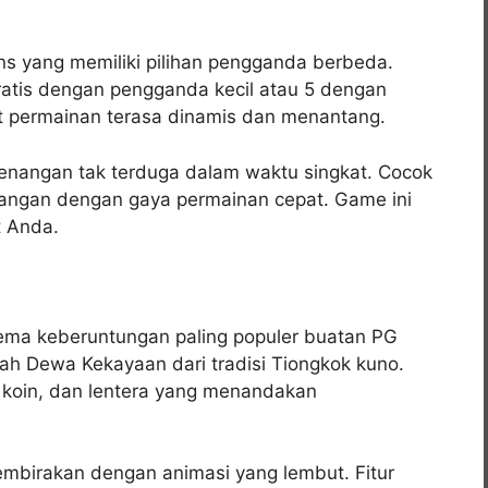
ins yang memiliki pilihan pengganda berbeda.
ratis dengan pengganda kecil atau 5 dengan
t permainan terasa dinamis dan menantang.
nangan tak terduga dalam waktu singkat. Cocok
tangan dengan gaya permainan cepat. Game ini
t Anda.
tema keberuntungan paling populer buatan PG
lah Dewa Kekayaan dari tradisi Tiongkok kuno.
 koin, dan lentera yang menandakan
birakan dengan animasi yang lembut. Fitur