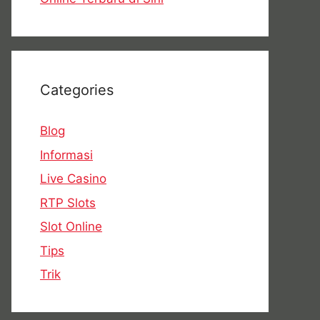
Categories
Blog
Informasi
Live Casino
RTP Slots
Slot Online
Tips
Trik