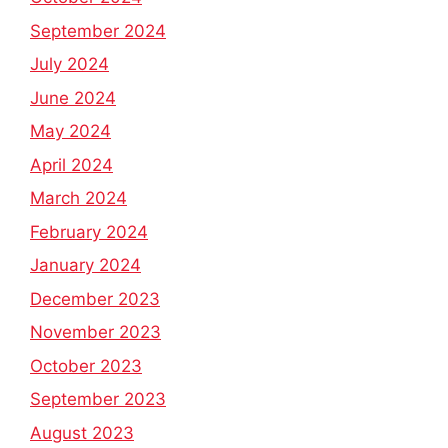
September 2024
July 2024
June 2024
May 2024
April 2024
March 2024
February 2024
January 2024
December 2023
November 2023
October 2023
September 2023
August 2023