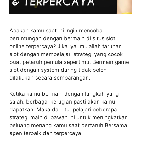
Apakah kamu saat ini ingin mencoba
peruntungan dengan bermain di situs slot
online terpercaya? Jika iya, mulailah taruhan
slot dengan mempelajari strategi yang cocok
buat petaruh pemula sepertimu. Bermain game
slot dengan system daring tidak boleh
dilakukan secara sembarangan.
Ketika kamu bermain dengan langkah yang
salah, berbagai kerugian pasti akan kamu
dapatkan. Maka dari itu, pelajari beberapa
strategi main di bawah ini untuk meningkatkan
peluang menang kamu saat bertaruh Bersama
agen terbaik dan terpercaya.