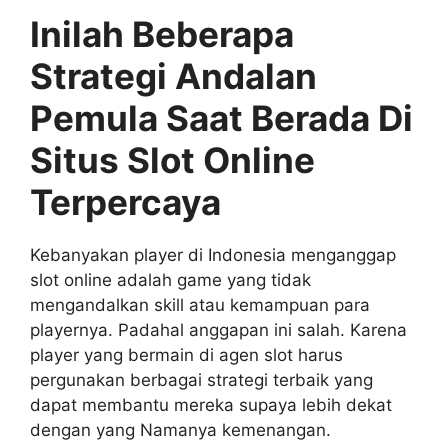
Inilah Beberapa
Strategi Andalan
Pemula Saat Berada Di
Situs Slot Online
Terpercaya
Kebanyakan player di Indonesia menganggap
slot online adalah game yang tidak
mengandalkan skill atau kemampuan para
playernya. Padahal anggapan ini salah. Karena
player yang bermain di agen slot harus
pergunakan berbagai strategi terbaik yang
dapat membantu mereka supaya lebih dekat
dengan yang Namanya kemenangan.