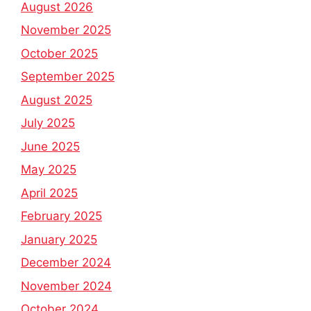
August 2026
November 2025
October 2025
September 2025
August 2025
July 2025
June 2025
May 2025
April 2025
February 2025
January 2025
December 2024
November 2024
October 2024