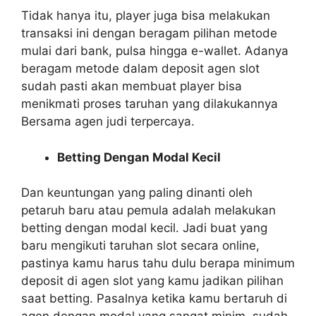
Tidak hanya itu, player juga bisa melakukan
transaksi ini dengan beragam pilihan metode
mulai dari bank, pulsa hingga e-wallet. Adanya
beragam metode dalam deposit agen slot
sudah pasti akan membuat player bisa
menikmati proses taruhan yang dilakukannya
Bersama agen judi terpercaya.
Betting Dengan Modal Kecil
Dan keuntungan yang paling dinanti oleh
petaruh baru atau pemula adalah melakukan
betting dengan modal kecil. Jadi buat yang
baru mengikuti taruhan slot secara online,
pastinya kamu harus tahu dulu berapa minimum
deposit di agen slot yang kamu jadikan pilihan
saat betting. Pasalnya ketika kamu bertaruh di