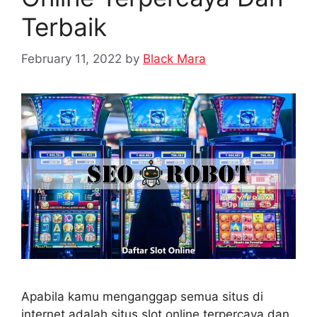
Terbaik
February 11, 2022
by
Black Mara
Apabila kamu menganggap semua situs di
internet adalah situs slot online terpercaya dan