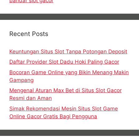
bandar slot gacor
Recent Posts
Keuntungan Situs Slot Tanpa Potongan Deposit
Daftar Provider Slot Dadu Hoki Paling Gacor
Bocoran Game Online yang Bikin Menang Makin
Gampang
Mengenal Aturan Max Bet di Situs Slot Gacor
Resmi dan Aman
Simak Rekomendasi Mesin Situs Slot Game
Online Gacor Gratis Bagi Pengguna