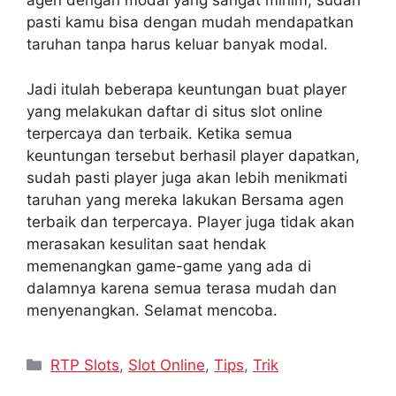
agen dengan modal yang sangat minim, sudah
pasti kamu bisa dengan mudah mendapatkan
taruhan tanpa harus keluar banyak modal.
Jadi itulah beberapa keuntungan buat player
yang melakukan daftar di situs slot online
terpercaya dan terbaik. Ketika semua
keuntungan tersebut berhasil player dapatkan,
sudah pasti player juga akan lebih menikmati
taruhan yang mereka lakukan Bersama agen
terbaik dan terpercaya. Player juga tidak akan
merasakan kesulitan saat hendak
memenangkan game-game yang ada di
dalamnya karena semua terasa mudah dan
menyenangkan. Selamat mencoba.
Categories
RTP Slots
,
Slot Online
,
Tips
,
Trik