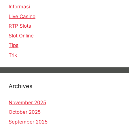
Informasi
Live Casino
RTP Slots
Slot Online
Tips
Trik
Archives
November 2025
October 2025
September 2025