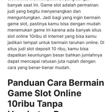
banyak saat ini. Game slot adalah permainan
judi yang begitu menyenangkan dan
menguntungkan. Jadi bagi yang ingin bermain
game slot, pastinya kamu bisa dengan mudah
menemukan game ini karena ada banyak situs
slot online 10ribu di internet yang bisa kamu
jadikan tempat untuk bermain taruhan online. Di
situs judi slot deposit 10 ribu, kamu bisa
dapatkan keuntungan besar bahkan jumlahnya
dapat mencapai ratusan juta rupiah dengan
cara yang benar-benar mudah.
Panduan Cara Bermain
Game Slot Online
10ribu Tanpa