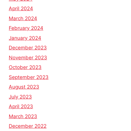
April 2024
March 2024
February 2024
January 2024
December 2023
November 2023
October 2023
September 2023
August 2023
July 2023
April 2023
March 2023
December 2022