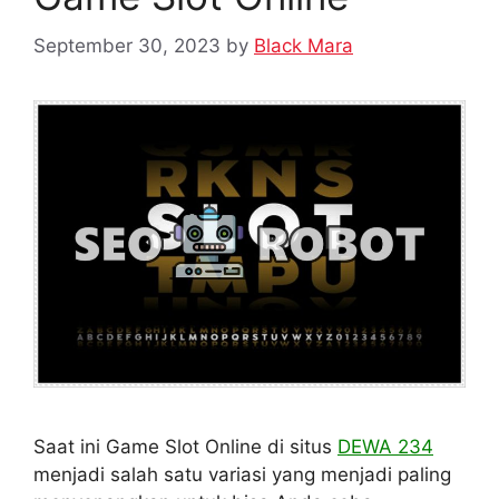
September 30, 2023
by
Black Mara
Saat ini Game Slot Online di situs
DEWA 234
menjadi salah satu variasi yang menjadi paling