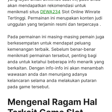
akan mendapatkan rekomendasi untuk
menikmati situs
DEWA234
Slot Online Winrate
Tertinggi. Permainan ini merupakan konten judi
unggulan yang terjamin resmi dan terpercaya .
Pada permainan ini masing-masing pemain juga
berkesempatan untuk mendapat peluang
kemenangan terbaik. Sebelum benar-benar
menikmati permainan tersebut, penting bagi
anda untuk ketahui beberapa info menarik yang
berkaitan. Dengan info-info ini akan menambah
wawasan anda dan menunjang adanya
kelancaran selama anda melakukan putaran
pada game tersebut.
Mengenal Ragam Hal