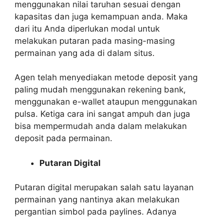
menggunakan nilai taruhan sesuai dengan
kapasitas dan juga kemampuan anda. Maka
dari itu Anda diperlukan modal untuk
melakukan putaran pada masing-masing
permainan yang ada di dalam situs.
Agen telah menyediakan metode deposit yang
paling mudah menggunakan rekening bank,
menggunakan e-wallet ataupun menggunakan
pulsa. Ketiga cara ini sangat ampuh dan juga
bisa mempermudah anda dalam melakukan
deposit pada permainan.
Putaran Digital
Putaran digital merupakan salah satu layanan
permainan yang nantinya akan melakukan
pergantian simbol pada paylines. Adanya