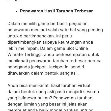
Penawaran Hasil Taruhan Terbesar
Dalam memilih game berbasis perjudian,
penawaran menjadi salah satu hal yang penting
untuk dipertimbangkan. Ini perlu
dipertimbangkan supaya keuntungan anda
lebih melimpah. Dalam game
Slot Online
Winrate Tertinggi
, anda berkesempatan untuk
menikmati penawaran taruhan terbesar berupa
pengganda jackpot. Jackpot ini sendiri
ditawarkan dalam bentuk uang asli.
Anda bisa menikmati hasil taruhan virtual
dalam bentuk uang asli pasti menjadi sesuatu
yang istimewa bukan? Penawaran taruhan
dengan jumlah yang besar ini jelas akan
membuat anda balik modal bahkan untung