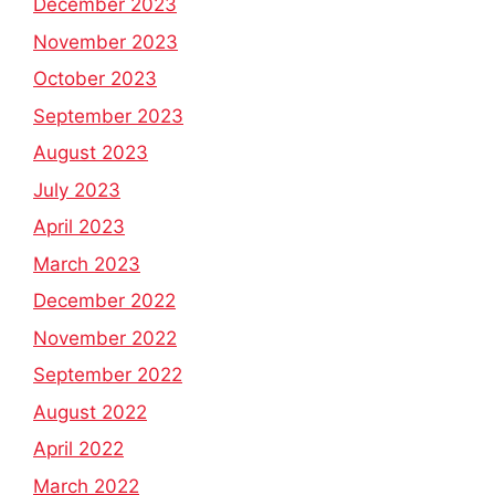
December 2023
November 2023
October 2023
September 2023
August 2023
July 2023
April 2023
March 2023
December 2022
November 2022
September 2022
August 2022
April 2022
March 2022