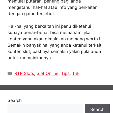
memulai putaran, penting bagi anda
mengetahui hal-hal atau info yang berkaitan
dengan game tersebut.
Hal-hal yang berkaitan ini perlu diketahui
supaya benar-benar bisa memahami jika
konten yang akan dimainkan memang worth it.
Semakin banyak hal yang anda ketahui terkait
konten slot, pastinya semakin yakin pula anda
untuk memainkannya.
Categories
RTP Slots
,
Slot Online
,
Tips
,
Trik
Search
Search