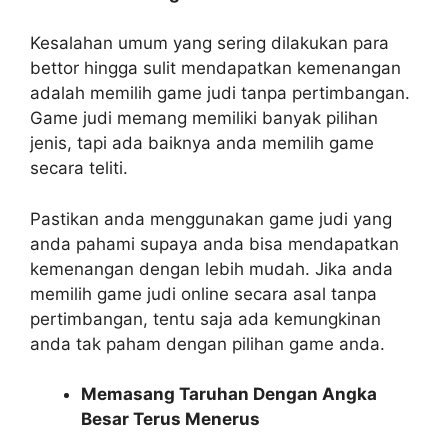
Kesalahan umum yang sering dilakukan para
bettor hingga sulit mendapatkan kemenangan
adalah memilih game judi tanpa pertimbangan.
Game judi memang memiliki banyak pilihan
jenis, tapi ada baiknya anda memilih game
secara teliti.
Pastikan anda menggunakan game judi yang
anda pahami supaya anda bisa mendapatkan
kemenangan dengan lebih mudah. Jika anda
memilih game judi online secara asal tanpa
pertimbangan, tentu saja ada kemungkinan
anda tak paham dengan pilihan game anda.
Memasang Taruhan Dengan Angka
Besar Terus Menerus