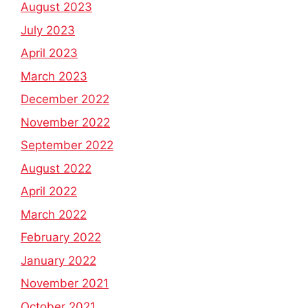
August 2023
July 2023
April 2023
March 2023
December 2022
November 2022
September 2022
August 2022
April 2022
March 2022
February 2022
January 2022
November 2021
October 2021