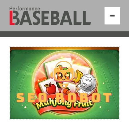
Skip
to
Menu
content