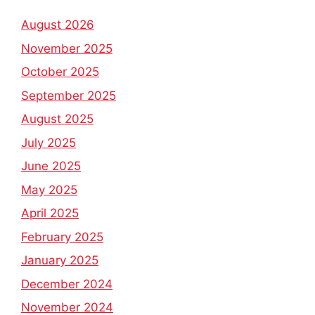
August 2026
November 2025
October 2025
September 2025
August 2025
July 2025
June 2025
May 2025
April 2025
February 2025
January 2025
December 2024
November 2024