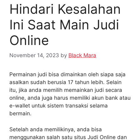
Hindari Kesalahan
Ini Saat Main Judi
Online
November 14, 2023
by
Black Mara
Permainan judi bisa dimainkan oleh siapa saja
asalkan sudah berusia 17 tahun lebih. Selain
itu, jika anda memilih memainkan judi secara
online, anda juga harus memiliki akun bank atau
e-wallet untuk sistem transaksi selama
bermain.
Setelah anda memilikinya, anda bisa
menggunakan salah satu situs Judi Online dan