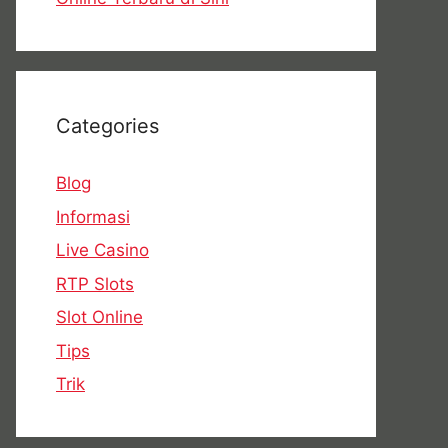
Categories
Blog
Informasi
Live Casino
RTP Slots
Slot Online
Tips
Trik