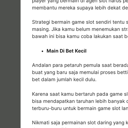
player yang bermain di agen slot harus p
membantu mereka supaya lebih dekat d
Strategi bermain game slot sendiri tentu
masing. Jika kamu belum menemukan stra
bawah ini bisa kamu coba lakukan saat be
Main Di Bet Kecil
Andalan para petaruh pemula saat berada 
buat yang baru saja memulai proses betti
bet dalam jumlah kecil dulu.
Karena saat kamu bertaruh pada game slo
bisa mendapatkan taruhan lebih banyak 
terburu-buru untuk bermain game slot la
Nikmati saja permainan slot daring yang