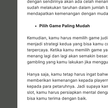
dengan sendirinya akan ada celah menan
sudah melakukan taruhan dalam jumlah be
mendapatkan kemenangan dengan muda
Pilih Game Paling Mudah
Kemudian, kamu harus memilih game judi 
menjadi strategi kedua yang bisa kamu co
terpercaya. Ketika kamu memilih game ya
menang lagi dan lagi akan semakin besa
gambling yang kamu lakukan jika menggun
Hanya saja, kamu tetap harus ingat bahwa
memberikan kemenangan kepada playernya
kepada para petaruhnya. Jadi supaya k
slot, kamu harus persiapkan mental denga
bisa kamu terima dengan baik.