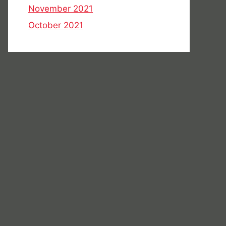
November 2021
October 2021