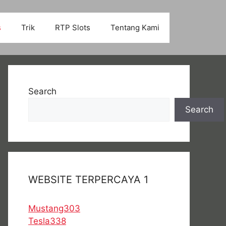
s
Trik
RTP Slots
Tentang Kami
Search
Search
WEBSITE TERPERCAYA 1
Mustang303
Tesla338