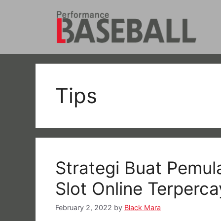
Skip
to
content
Tips
Strategi Buat Pemul
Slot Online Terperca
February 2, 2022
by
Black Mara