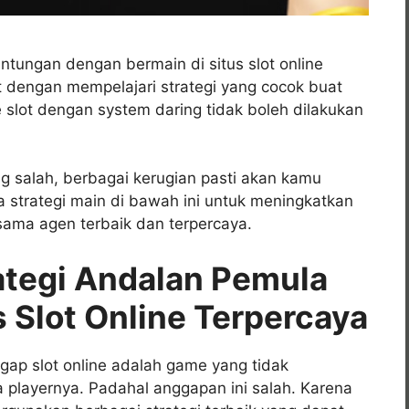
ntungan dengan bermain di situs slot online
ot dengan mempelajari strategi yang cocok buat
slot dengan system daring tidak boleh dilakukan
 salah, berbagai kerugian pasti akan kamu
pa strategi main di bawah ini untuk meningkatkan
ama agen terbaik dan terpercaya.
rategi Andalan Pemula
s Slot Online Terpercaya
ap slot online adalah game yang tidak
playernya. Padahal anggapan ini salah. Karena