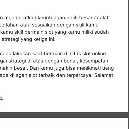
gin mendapatkan keuntungan lebih besar adalah
 perlahan atau sesuaikan dengan skill kamu
 kamu skill bermain slot yang kamu miliki sudah
strategi yang ketiga ini.
coba lakukan saat bermain di situs slot online
gai strategi di atas dengan benar, kesempatan
akin besar. Dan kamu juga bisa menikmati uang
ada di agen slot terbaik dan terpercaya. Selamat
ik