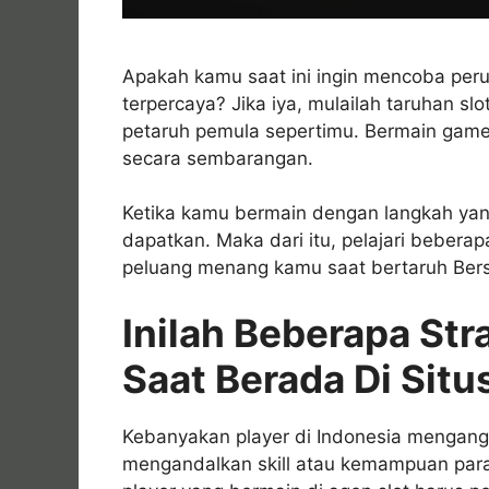
Apakah kamu saat ini ingin mencoba peru
terpercaya? Jika iya, mulailah taruhan sl
petaruh pemula sepertimu. Bermain game 
secara sembarangan.
Ketika kamu bermain dengan langkah yang
dapatkan. Maka dari itu, pelajari bebera
peluang menang kamu saat bertaruh Bers
Inilah Beberapa St
Saat Berada Di Situ
Kebanyakan player di Indonesia mengangg
mengandalkan skill atau kemampuan para 