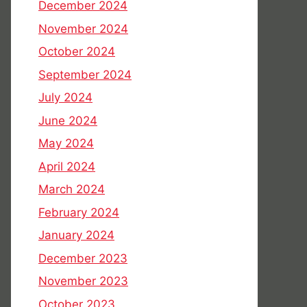
December 2024
November 2024
October 2024
September 2024
July 2024
June 2024
May 2024
April 2024
March 2024
February 2024
January 2024
December 2023
November 2023
October 2023