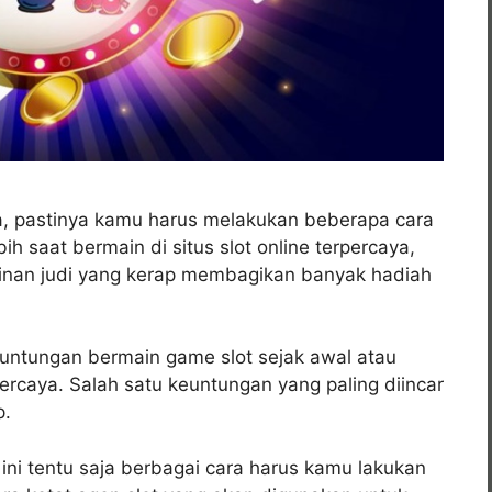
a, pastinya kamu harus melakukan beberapa cara
 saat bermain di situs slot online terpercaya,
inan judi yang kerap membagikan banyak hadiah
untungan bermain game slot sejak awal atau
percaya. Salah satu keuntungan yang paling diincar
p.
ni tentu saja berbagai cara harus kamu lakukan