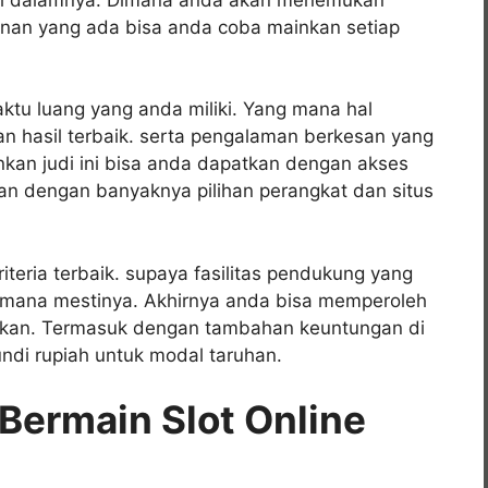
inan yang ada bisa anda coba mainkan setiap
tu luang yang anda miliki. Yang mana hal
 hasil terbaik. serta pengalaman berkesan yang
kan judi ini bisa anda dapatkan dengan akses
an dengan banyaknya pilihan perangkat dan situs
eria terbaik. supaya fasilitas pendukung yang
imana mestinya. Akhirnya anda bisa memperoleh
inkan. Termasuk dengan tambahan keuntungan di
di rupiah untuk modal taruhan.
ermain Slot Online