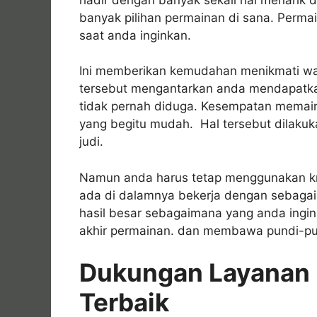
banyak pilihan permainan di sana. Perma
saat anda inginkan.
Ini memberikan kemudahan menikmati wak
tersebut mengantarkan anda mendapatkan
tidak pernah diduga. Kesempatan memain
yang begitu mudah. Hal tersebut dilakuk
judi.
Namun anda harus tetap menggunakan krit
ada di dalamnya bekerja dengan sebaga
hasil besar sebagaimana yang anda ing
akhir permainan. dan membawa pundi-pun
Dukungan Layanan B
Terbaik