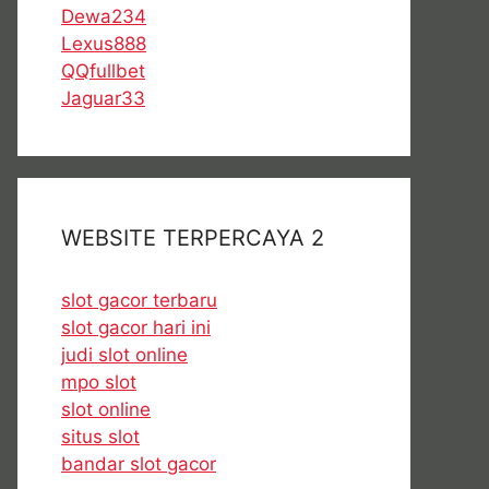
Dewa234
Lexus888
QQfullbet
Jaguar33
WEBSITE TERPERCAYA 2
slot gacor terbaru
slot gacor hari ini
judi slot online
mpo slot
slot online
situs slot
bandar slot gacor