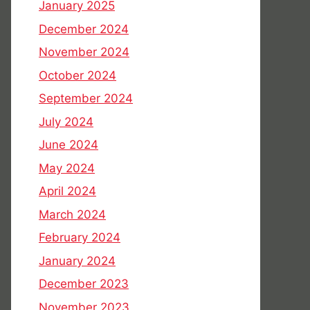
January 2025
December 2024
November 2024
October 2024
September 2024
July 2024
June 2024
May 2024
April 2024
March 2024
February 2024
January 2024
December 2023
November 2023