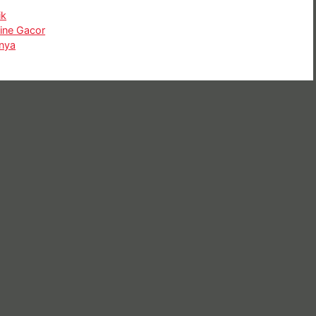
ik
line Gacor
anya