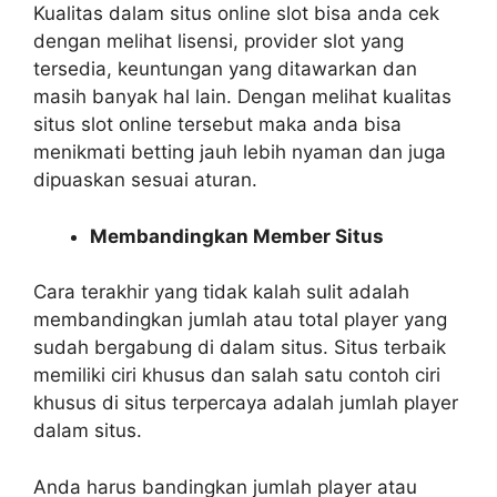
Kualitas dalam situs online slot bisa anda cek
dengan melihat lisensi, provider slot yang
tersedia, keuntungan yang ditawarkan dan
masih banyak hal lain. Dengan melihat kualitas
situs slot online tersebut maka anda bisa
menikmati betting jauh lebih nyaman dan juga
dipuaskan sesuai aturan.
Membandingkan Member Situs
Cara terakhir yang tidak kalah sulit adalah
membandingkan jumlah atau total player yang
sudah bergabung di dalam situs. Situs terbaik
memiliki ciri khusus dan salah satu contoh ciri
khusus di situs terpercaya adalah jumlah player
dalam situs.
Anda harus bandingkan jumlah player atau