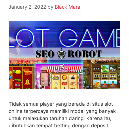
January 2, 2022
by
Black Mara
Tidak semua player yang berada di situs slot
online terpercaya memiliki modal yang banyak
untuk melakukan taruhan daring. Karena itu,
dibutuhkan tempat betting dengan deposit