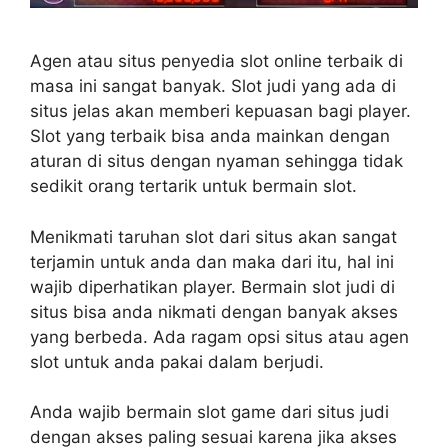
Agen atau situs penyedia slot online terbaik di
masa ini sangat banyak. Slot judi yang ada di
situs jelas akan memberi kepuasan bagi player.
Slot yang terbaik bisa anda mainkan dengan
aturan di situs dengan nyaman sehingga tidak
sedikit orang tertarik untuk bermain slot.
Menikmati taruhan slot dari situs akan sangat
terjamin untuk anda dan maka dari itu, hal ini
wajib diperhatikan player. Bermain slot judi di
situs bisa anda nikmati dengan banyak akses
yang berbeda. Ada ragam opsi situs atau agen
slot untuk anda pakai dalam berjudi.
Anda wajib bermain slot game dari situs judi
dengan akses paling sesuai karena jika akses