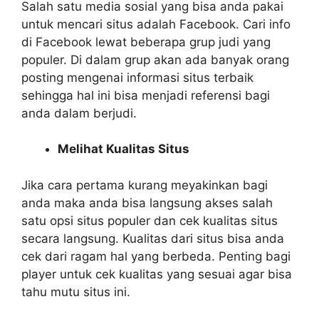
Salah satu media sosial yang bisa anda pakai
untuk mencari situs adalah Facebook. Cari info
di Facebook lewat beberapa grup judi yang
populer. Di dalam grup akan ada banyak orang
posting mengenai informasi situs terbaik
sehingga hal ini bisa menjadi referensi bagi
anda dalam berjudi.
Melihat Kualitas Situs
Jika cara pertama kurang meyakinkan bagi
anda maka anda bisa langsung akses salah
satu opsi situs populer dan cek kualitas situs
secara langsung. Kualitas dari situs bisa anda
cek dari ragam hal yang berbeda. Penting bagi
player untuk cek kualitas yang sesuai agar bisa
tahu mutu situs ini.